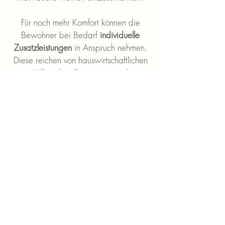
Für noch mehr Komfort können die
Bewohner bei Bedarf
individuelle
Zusatzleistungen
in Anspruch nehmen.
Diese reichen von hauswirtschaftlichen
Hilfen über Reinigungs- und
Wäscheservices bis hin zu
Begleitangeboten, Essenslieferungen
oder kleinen Wellnessleistungen wie
Friseur- und Fußpflege.
So verbindet das VitaVerde-
Servicepaket – betreut durch die
Johanniter-Unfall-Hilfe – Sicherheit,
Komfort und Selbstbestimmung und
schafft die besten Voraussetzungen für
ein Leben in Gemeinschaft und
Geborgenheit.